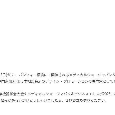
6月13日(金)に、パシフィコ横浜にて開催されるメディカルショージャパン
機器専門家 無料よろず相談会』のデザイン・プロモーションの専門家とし
医療機器学会大会やメディカルショージャパン＆ビジネスエキスポ2025
お悩みがある方がいらっしゃいましたら、ぜひお立ち寄りください。